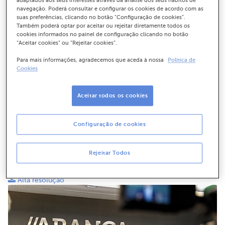
adaptados aos seus interesses através da análise dos seus hábitos de
navegação. Poderá consultar e configurar os cookies de acordo com as
suas preferências, clicando no botão "Configuração de cookies”.
Também poderá optar por aceitar ou rejeitar diretamente todos os
cookies informados no painel de configuração clicando no botão
“Aceitar cookies” ou “Rejeitar cookies”.
Para mais informações, agradecemos que aceda à nossa
Política de
Cookies
Aceitar todos os cookies
Configuração de cookies
De esquerda a direita, Francisco Botas, CEO de ABANCA, Juan
Rejeitar Todos
Carlos Escotet Rodríguez, Presidente de ABANCA, e Pedro
Pimenta, Country Head de ABANCA en Portugal.
Alta resolução