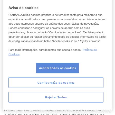
Aviso de cookies
O ABANCA utiliza cookies próprios e de terceiros tanto para melhorar a sua
experiência de utilizador como para mostrar conteúdos comerciais adaptados
aos seus interesses através da análise dos seus hábitos de navegação.
Poderá consultar e configurar os cookies de acordo com as suas
preferências, clicando no botão "Configuração de cookies”. Também poderá
optar por aceitar ou rejeitar diretamente todos os cookies informados no painel
Alta resolução
de configuração clicando no botão “Aceitar cookies” ou “Rejeitar cookies”.
27-01-2023
RESULTADOS
Para mais informações, agradecemos que aceda à nossa
Política de
Cookies
Os principais fatores que explicam esta evolução são o
bom comportamento da margem financeira (+14,2%) e o
aumento da prestação de serviços (+9,4%). É ainda de
Aceitar todos os cookies
destacar o aumento das vendas de seguros e a
contribuição dos serviços de cobrança e pagamento.
Configuração de cookies
O banco terminou o ano numa posição de grande solidez
financeira, que o consolida como uma das instituições
Rejeitar Todos
bancárias mais saudáveis do sistema financeiro espanhol.
A cobertura de ativos duvidosos do ABANCA foi de 83,2%,