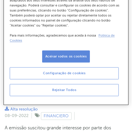
adaptados aos seus interesses através da análise dos seus hábitos de
Com esta emissão, o ABANCA aumentou a sua
navegação. Poderá consultar e configurar os cookies de acordo com as
almofada anti-crise e avança no cumprimento dos
suas preferências, clicando no botão "Configuração de cookies”.
requisitos do MREL
Também poderá optar por aceitar ou rejeitar diretamente todos os
cookies informados no painel de configuração clicando no botão
“Aceitar cookies” ou “Rejeitar cookies”.
Para mais informações, agradecemos que aceda à nossa
Política de
Cookies
Aceitar todos os cookies
Configuração de cookies
Rejeitar Todos
Alta resolução
08-09-2022
FINANCIERO
A emissão suscitou grande interesse por parte dos