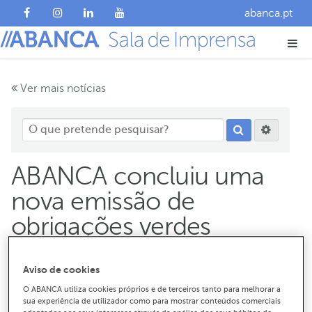
abanca.pt
Ver mais notícias
ABANCA concluiu uma
nova emissão de
obrigações verdes
O banco emitiu títulos a seis anos num montante de
Aviso de cookies
500 milhões com um cupão de 5,25%
O ABANCA utiliza cookies próprios e de terceiros tanto para melhorar a
A procura mais do que duplicou o montante emitido
sua experiência de utilizador como para mostrar conteúdos comerciais