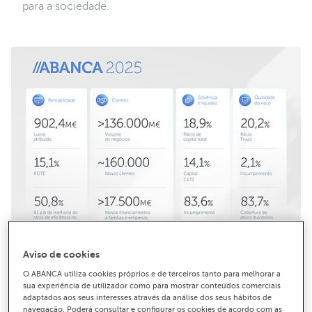
para a sociedade.
Aviso de cookies
O ABANCA utiliza cookies próprios e de terceiros tanto para melhorar a
Alta resolução
sua experiência de utilizador como para mostrar conteúdos comerciais
28-01-2026
FINANCIERO
RESULTADOS
adaptados aos seus interesses através da análise dos seus hábitos de
navegação. Poderá consultar e configurar os cookies de acordo com as