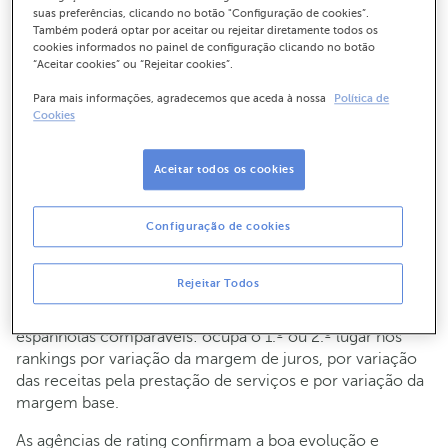
Desta forma, a entidade ultrapassa claramente os seus
suas preferências, clicando no botão "Configuração de cookies”.
Também poderá optar por aceitar ou rejeitar diretamente todos os
objetivos de negócio e resultados para o ano,
cookies informados no painel de configuração clicando no botão
comprovando a sua capacidade de gerar receitas
“Aceitar cookies” ou “Rejeitar cookies”.
recorrentes através do seu modelo de negócio. Assim, a
entidade apresentou um rácio CET1 de 14,1%, acima dos
Para mais informações, agradecemos que aceda à nossa
Política de
Cookies
13% definidos como objetivo; taxa de incumprimento de
2,1%, melhorando a meta de 2,5%; crescimento do
volume de negócios de 6,1%, acima da média do
Aceitar todos os cookies
mercado, ganhando assim quota de mercado tanto no
negócio de financiamento como na prestação de
Configuração de cookies
serviços; e ROTE de 15,1%, superior ao intervalo esperado
de 10-15%.
Rejeitar Todos
A entidade bancária alcançou nos resultados recorrentes
um desempenho superior ao das restantes entidades
espanholas comparáveis: ocupa o 1.º ou 2.º lugar nos
rankings por variação da margem de juros, por variação
das receitas pela prestação de serviços e por variação da
margem base.
As agências de rating confirmam a boa evolução e