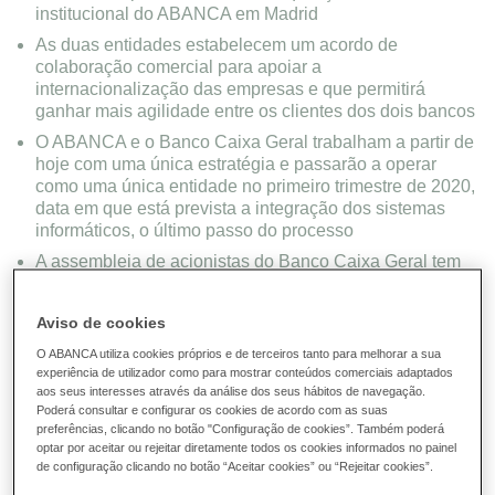
institucional do ABANCA em Madrid
As duas entidades estabelecem um acordo de
colaboração comercial para apoiar a
internacionalização das empresas e que permitirá
ganhar mais agilidade entre os clientes dos dois bancos
O ABANCA e o Banco Caixa Geral trabalham a partir de
hoje com uma única estratégia e passarão a operar
como uma única entidade no primeiro trimestre de 2020,
data em que está prevista a integração dos sistemas
informáticos, o último passo do processo
A assembleia de acionistas do Banco Caixa Geral tem
previsto completar os trâmites formais da operação esta
tarde, com a nomeação dos novos membros para o seu
Aviso de cookies
conselho de administração
O ABANCA utiliza cookies próprios e de terceiros tanto para melhorar a sua
experiência de utilizador como para mostrar conteúdos comerciais adaptados
aos seus interesses através da análise dos seus hábitos de navegação.
Poderá consultar e configurar os cookies de acordo com as suas
preferências, clicando no botão "Configuração de cookies”. Também poderá
optar por aceitar ou rejeitar diretamente todos os cookies informados no painel
de configuração clicando no botão “Aceitar cookies” ou “Rejeitar cookies”.